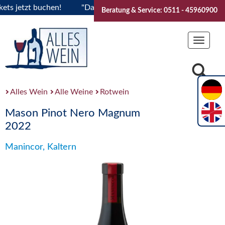
jetzt buchen!
"Das Sommerfest 2026" Vive la Bourgogne..Ti
Beratung & Service: 0511 - 45960900
Toggle
navigat
Alles Wein
Alle Weine
Rotwein
Mason Pinot Nero Magnum
2022
Manincor, Kaltern