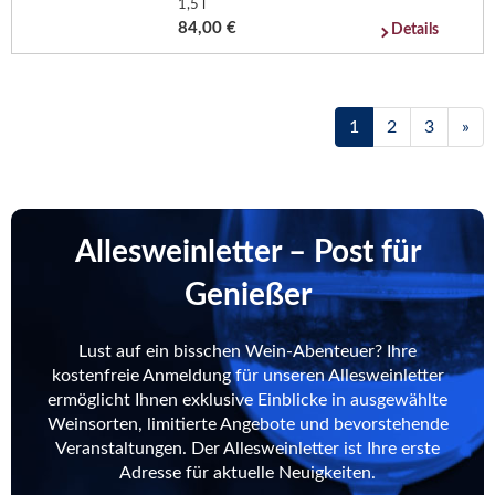
1,5 l
84,00 €
Details
1
2
3
»
Allesweinletter – Post für
Genießer
Lust auf ein bisschen Wein-Abenteuer? Ihre
kostenfreie Anmeldung für unseren Allesweinletter
ermöglicht Ihnen exklusive Einblicke in ausgewählte
Weinsorten, limitierte Angebote und bevorstehende
Veranstaltungen. Der Allesweinletter ist Ihre erste
Adresse für aktuelle Neuigkeiten.