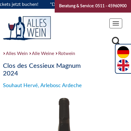
s jetzt buchen!
"Das Sommerfest 2026" Vive la Bourgogne..
Beratung & Service: 0511 - 45960900
Toggle
navigat
Alles Wein
Alle Weine
Rotwein
Clos des Cessieux Magnum
2024
Souhaut Hervé, Arlebosc Ardeche