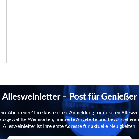
Allesweinletter – Post für Genießer
ein-Abenteuer? Ihre kostenfreie Anmeldung für unseren Alleswei
n ausgewählte Weinsorten, limitierte Angebote und bevorstehend
Allesweinletter ist Ihre erste Adresse für aktuelle Neuigkeiten.