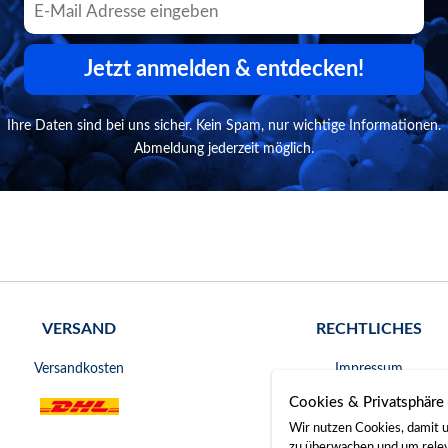
Jetzt anmelden & entdecken!
Ihre Daten sind bei uns sicher. Kein Spam, nur wichtige Informationen.
Abmeldung jederzeit möglich.
VERSAND
RECHTLICHES
Versandkosten
Impressum
Cookies & Privatsphäre
AGB
Wir nutzen Cookies, damit u
Widerrufsrecht
zu überwachen und um releva