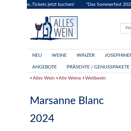
urgogne..Tickets jetzt buchen!
"Das Sommerfest 2026" Vive
NEU
WEINE
WINZER
JOSEPHINE
ANGEBOTE
PRÄSENTE / GENUSSPAKETE
Alles Wein
Alle Weine
Weißwein
Marsanne Blanc
2024