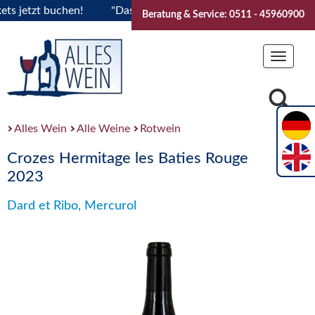
etzt buchen!
"Das Sommerfest 2026" Vive la Bourgogne..Tic
Beratung & Service: 0511 - 45960900
Toggle
navigat
Alles Wein
Alle Weine
Rotwein
Crozes Hermitage les Baties Rouge
2023
Dard et Ribo, Mercurol