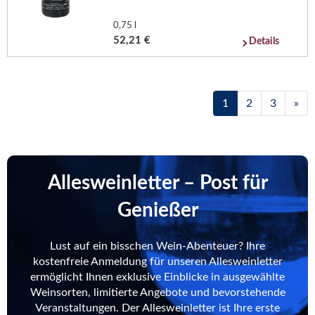
0,75 l
52,21 €
Details
1
2
3
»
Allesweinletter – Post für
Genießer
Lust auf ein bisschen Wein-Abenteuer? Ihre
kostenfreie Anmeldung für unseren Allesweinletter
ermöglicht Ihnen exklusive Einblicke in ausgewählte
Weinsorten, limitierte Angebote und bevorstehende
Veranstaltungen. Der Allesweinletter ist Ihre erste