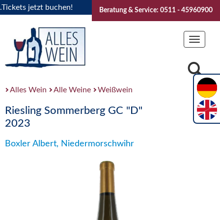
ts jetzt buchen!
"Das Sommerfest 2026" Vive la Bourgogne.
Beratung & Service: 0511 - 45960900
Toggle
navigat
Alles Wein
Alle Weine
Weißwein
Riesling Sommerberg GC "D"
2023
Boxler Albert, Niedermorschwihr