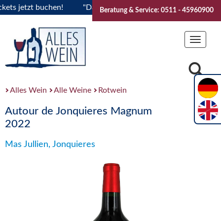
 jetzt buchen!
"Das Sommerfest 2026" Vive la Bourgogne..T
Beratung & Service: 0511 - 45960900
Toggle
navigat
Alles Wein
Alle Weine
Rotwein
Autour de Jonquieres Magnum
2022
Mas Jullien, Jonquieres