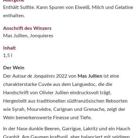
Allergene
Enthält Sulfite. Kann Spuren von Eiweiß, Milch und Gelatine
enthalten.
Anschrift des Winzers
Mas Jullien, Jonquieres
Inhalt
1,5 l
Der Wein
Der
Autour de Jonquières
2022 von
Mas Jullien
ist eine
charakterstarke Cuvée aus dem Languedoc, die die
Handschrift von Olivier Jullien eindrucksvoll trägt.
Hergestellt aus traditionellen südfranzösischen Rebsorten
wie Syrah, Mourvèdre, Carignan und Grenache, zeigt der
Wein bemerkenswerte Finesse und Tiefe.
In der Nase dunkle Beeren, Garrigue, Lakritz und ein Hauch
Graphit. Am Gaumen kraftvoll, aber balanciert mit seidigen