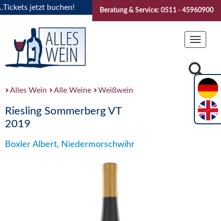
ets jetzt buchen!
"Das Sommerfest 2026" Vive la Bourgogne
Beratung & Service: 0511 - 45960900
Toggle
navigat
Alles Wein
Alle Weine
Weißwein
Riesling Sommerberg VT
2019
Boxler Albert, Niedermorschwihr