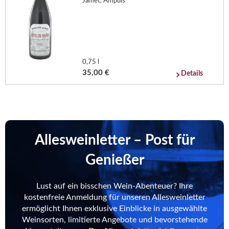
Jamet, Ampuis
0,75 l
35,00 €
Details
Allesweinletter – Post für
Genießer
Lust auf ein bisschen Wein-Abenteuer? Ihre
kostenfreie Anmeldung für unseren Allesweinletter
ermöglicht Ihnen exklusive Einblicke in ausgewählte
Weinsorten, limitierte Angebote und bevorstehende