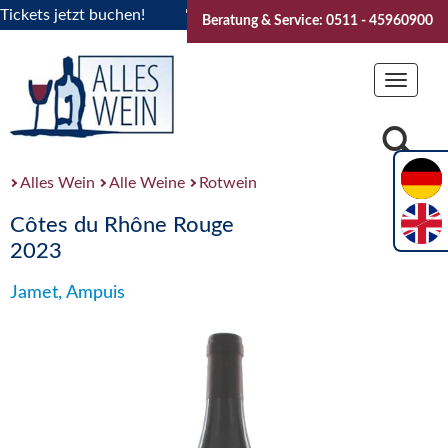
ets jetzt buchen!
"Das Sommerfest 2026" Vive la Bourgogne
Beratung & Service: 0511 - 45960900
Toggle
navigat
Alles Wein
Alle Weine
Rotwein
Côtes du Rhône Rouge
2023
Jamet, Ampuis