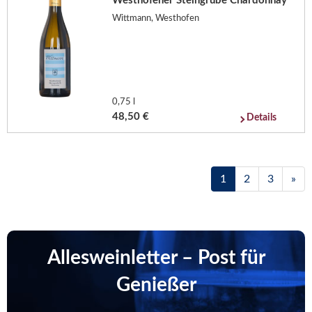
Westhofener Steingrube Chardonnay
Wittmann, Westhofen
0,75 l
48,50 €
Details
1
2
3
»
Allesweinletter – Post für
Genießer