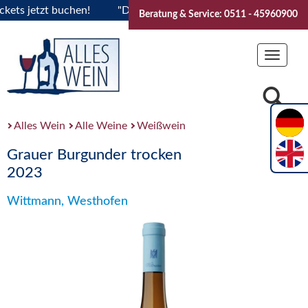
 jetzt buchen!
"Das Sommerfest 2026" Vive la Bourgogne..T
Beratung & Service: 0511 - 45960900
Toggle
navigat
Alles Wein
Alle Weine
Weißwein
Grauer Burgunder trocken
2023
Wittmann, Westhofen