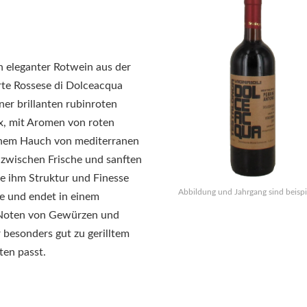
n eleganter Rotwein aus der
rte Rossese di Dolceacqua
iner brillanten rubinroten
x, mit Aromen von roten
inem Hauch von mediterranen
 zwischen Frische und sanften
ie ihm Struktur und Finesse
Abbildung und Jahrgang sind beispi
le und endet in einem
n Noten von Gewürzen und
r besonders gut zu gerilltem
ten passt.