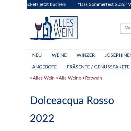
ogne..Tickets jetzt buchen!
"Das Sommerfest 2026" Vive la 
NEU
WEINE
WINZER
JOSEPHINE
ANGEBOTE
PRÄSENTE / GENUSSPAKETE
Alles Wein
Alle Weine
Rotwein
Dolceacqua Rosso
2022