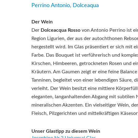
Perrino Antonio, Dolceaqua
Der Wein
Der
Dolceacqua Rosso
von Antonio Perrino ist ei
Region Ligurien, der aus der autochthonen Rebso
hergestellt wird. Im Glas präsentiert er sich mit e
Farbe. Das Bouquet ist verführerisch und komple
Kirschen, Himbeeren, getrockneten Rosen und e
Kräutern. Am Gaumen zeigt er eine feine Balance
Tanninen, begleitet von einer lebendigen Säure, d
verleiht. Der Wein besitzt eine mittlere Körperfül
eleganten, langanhaltenden Abgang mit subtile
mineralischen Akzenten. Ein vielseitiger Wein, de
Fleisch, Pilzgerichten und mittelkräftigen Käsesor
Unser Glastipp zu diesem Wein
Josephine Nr.2 Universal Glas