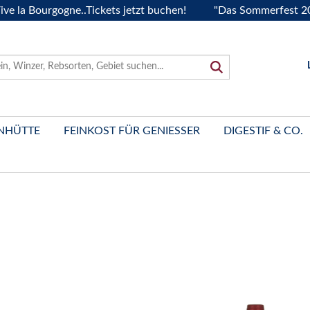
Bourgogne..Tickets jetzt buchen!
"Das Sommerfest 2026" Vi
NHÜTTE
FEINKOST FÜR GENIESSER
DIGESTIF & CO.