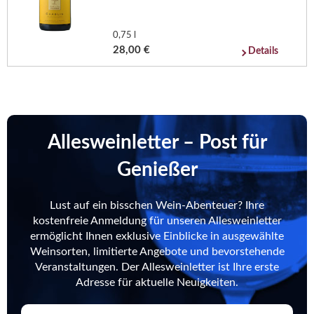
0,75 l
28,00 €
Details
Allesweinletter – Post für
Genießer
Lust auf ein bisschen Wein-Abenteuer? Ihre
kostenfreie Anmeldung für unseren Allesweinletter
ermöglicht Ihnen exklusive Einblicke in ausgewählte
Weinsorten, limitierte Angebote und bevorstehende
Veranstaltungen. Der Allesweinletter ist Ihre erste
Adresse für aktuelle Neuigkeiten.