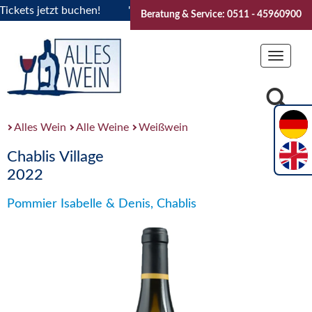
ets jetzt buchen!
"Das Sommerfest 2026" Vive la Bourgogne
Beratung & Service: 0511 - 45960900
Toggle
navigat
Alles Wein
Alle Weine
Weißwein
Chablis Village
2022
Pommier Isabelle & Denis, Chablis