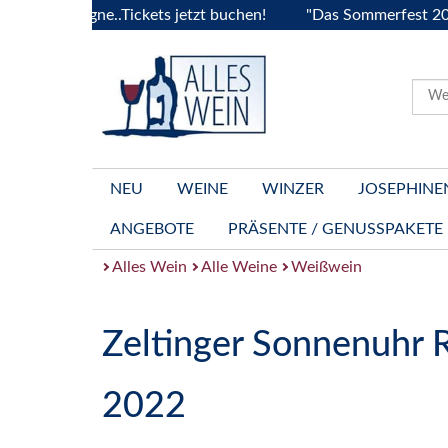
ourgogne..Tickets jetzt buchen!
"Das Sommerfest 2026" Viv
NEU
WEINE
WINZER
JOSEPHINE
ANGEBOTE
PRÄSENTE / GENUSSPAKETE
Alles Wein
Alle Weine
Weißwein
Zeltinger Sonnenuhr R
2022