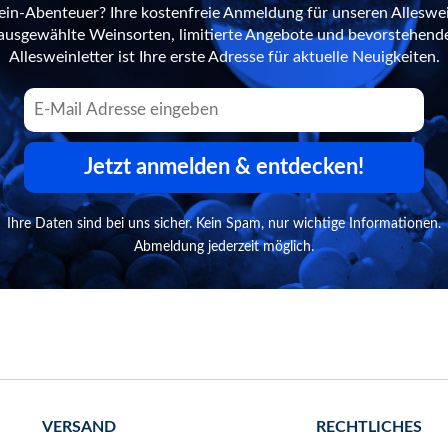
ein-Abenteuer? Ihre kostenfreie Anmeldung für unseren Alleswei
n ausgewählte Weinsorten, limitierte Angebote und bevorstehend
Allesweinletter ist Ihre erste Adresse für aktuelle Neuigkeiten.
Jetzt anmelden & entdecken!
Ihre Daten sind bei uns sicher. Kein Spam, nur wichtige Informationen.
Abmeldung jederzeit möglich.
VERSAND
RECHTLICHES