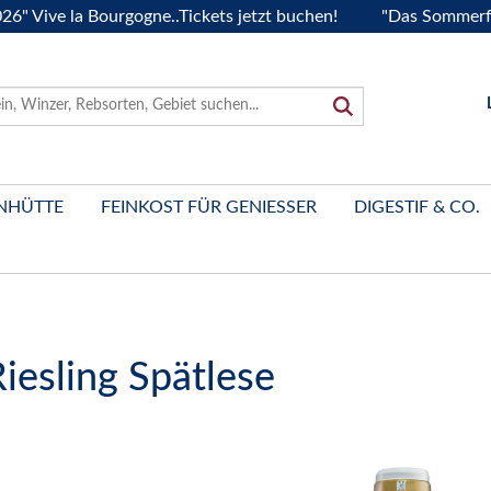
e la Bourgogne..Tickets jetzt buchen!
"Das Sommerfest 2026
NHÜTTE
FEINKOST FÜR GENIESSER
DIGESTIF & CO.
iesling Spätlese