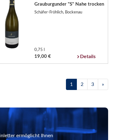
Grauburgunder "S" Nahe trocken
Schäfer-Fröhlich, Bockenau
0,75 l
19,00 €
Details
1
2
3
»
nletter ermöglicht Ihnen