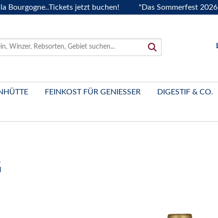
gogne..Tickets jetzt buchen!
"Das Sommerfest 2026" Vive l
NHÜTTE
FEINKOST FÜR GENIESSER
DIGESTIF & CO.
G