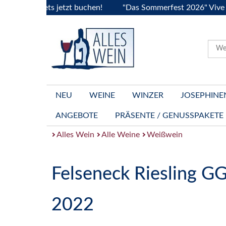
.Tickets jetzt buchen!
"Das Sommerfest 2026" Vive la Bour
NEU
WEINE
WINZER
JOSEPHINE
ANGEBOTE
PRÄSENTE / GENUSSPAKETE
Alles Wein
Alle Weine
Weißwein
Felseneck Riesling G
2022