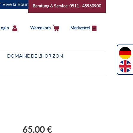
a Bourgogne..Tickets jetzt buchen!
"Das Sommerfest 2026" V
Beratung & Service: 0511 - 45960900
Login
Warenkorb
Merkzettel
DOMAINE DE L'HORIZON
65,00 €