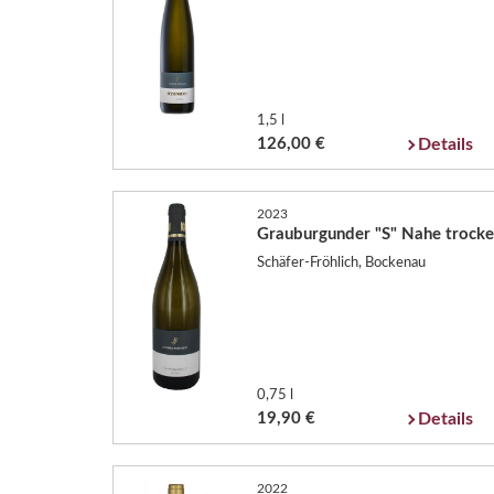
1,5 l
126,00 €
Details
2023
Grauburgunder "S" Nahe trock
Schäfer-Fröhlich, Bockenau
0,75 l
19,90 €
Details
2022