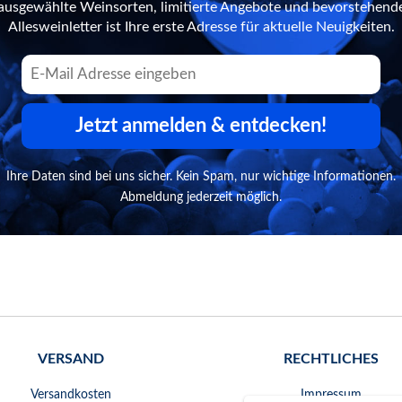
n ausgewählte Weinsorten, limitierte Angebote und bevorstehend
Allesweinletter ist Ihre erste Adresse für aktuelle Neuigkeiten.
Jetzt anmelden & entdecken!
Ihre Daten sind bei uns sicher. Kein Spam, nur wichtige Informationen.
Abmeldung jederzeit möglich.
VERSAND
RECHTLICHES
Versandkosten
Impressum