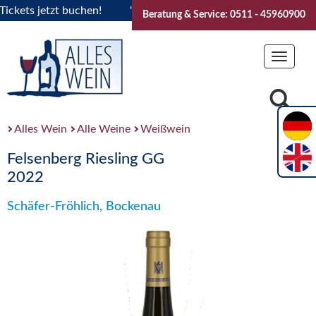
ts jetzt buchen!
"Das Sommerfest 2026" Vive la Bourgogne.
Beratung & Service: 0511 - 45960900
Toggle
navigat
Alles Wein
Alle Weine
Weißwein
Felsenberg Riesling GG
2022
Schäfer-Fröhlich, Bockenau