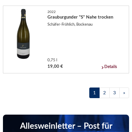
2022
Grauburgunder "S" Nahe trocken
Schäfer-Fröhlich, Bockenau
0,75 l
19,00 €
Details
1
2
3
»
Allesweinletter – Post für