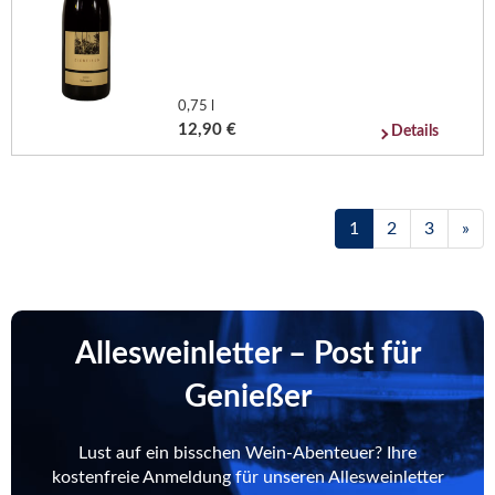
0,75 l
12,90 €
Details
1
2
3
»
Allesweinletter – Post für
Genießer
Lust auf ein bisschen Wein-Abenteuer? Ihre
kostenfreie Anmeldung für unseren Allesweinletter