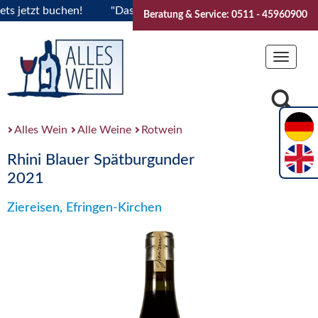
etzt buchen!
"Das Sommerfest 2026" Vive la Bourgogne..Tic
Beratung & Service: 0511 - 45960900
Toggle
navigat
Alles Wein
Alle Weine
Rotwein
Rhini Blauer Spätburgunder
2021
Ziereisen, Efringen-Kirchen