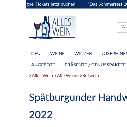
ourgogne..Tickets jetzt buchen!
"Das Sommerfest 2026" Viv
NEU
WEINE
WINZER
JOSEPHINE
ANGEBOTE
PRÄSENTE / GENUSSPAKETE
Alles Wein
Alle Weine
Rotwein
Spätburgunder Hand
2022