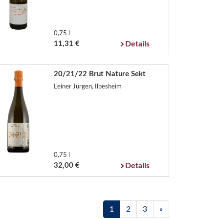
0,75 l
11,31 €
Details
20/21/22 Brut Nature Sekt
Leiner Jürgen, Ilbesheim
0,75 l
32,00 €
Details
1
2
3
»