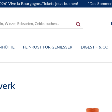
e la Bourgogne..Tickets jetzt buchen!
"Das Sommerfest 202
NHÜTTE
FEINKOST FÜR GENIESSER
DIGESTIF & CO.
werk