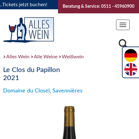
kets jetzt buchen!
"Das Sommerfest 2026" Vive la Bourgogn
Beratung & Service: 0511 - 45960900
Toggle
navigat
Alles Wein
Alle Weine
Weißwein
Le Clos du Papillon
2021
Domaine du Closel, Savennières