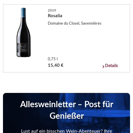
2019
Rosalia
Domaine du Closel, Savennières
0,75 l
15,40 €
Details
Allesweinletter – Post für
Genießer
Lust auf ein bisschen Wein-Abenteuer? Ihre