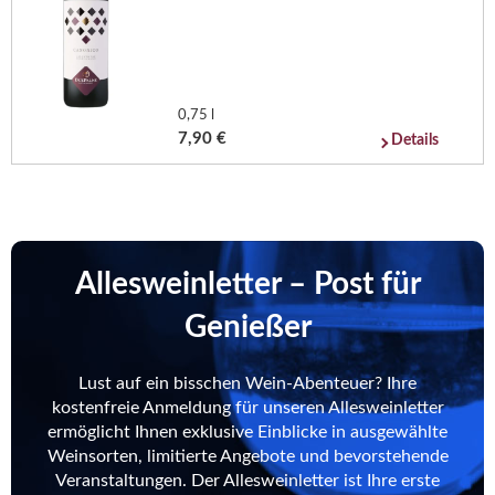
0,75 l
7,90 €
Details
Allesweinletter – Post für
Genießer
Lust auf ein bisschen Wein-Abenteuer? Ihre
kostenfreie Anmeldung für unseren Allesweinletter
ermöglicht Ihnen exklusive Einblicke in ausgewählte
Weinsorten, limitierte Angebote und bevorstehende
Veranstaltungen. Der Allesweinletter ist Ihre erste