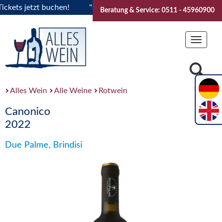
ts jetzt buchen!
"Das Sommerfest 2026" Vive la Bourgogne.
Beratung & Service: 0511 - 45960900
Toggle
navigat
Alles Wein
Alle Weine
Rotwein
Canonico
2022
Due Palme, Brindisi