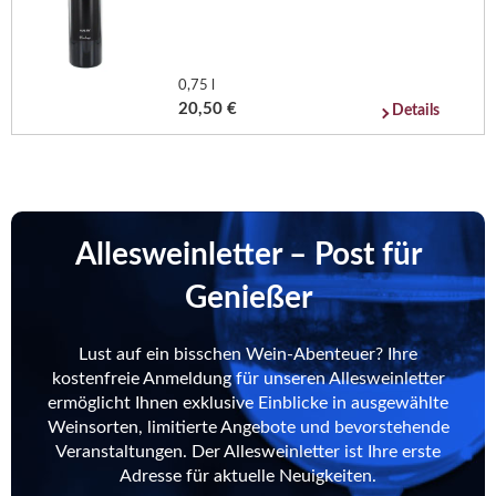
0,75 l
20,50 €
Details
Allesweinletter – Post für
Genießer
Lust auf ein bisschen Wein-Abenteuer? Ihre
kostenfreie Anmeldung für unseren Allesweinletter
ermöglicht Ihnen exklusive Einblicke in ausgewählte
Weinsorten, limitierte Angebote und bevorstehende
Veranstaltungen. Der Allesweinletter ist Ihre erste
Adresse für aktuelle Neuigkeiten.