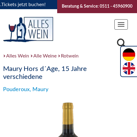
kets jetzt buchen!
"Das Sommerfest 2026" Vive la Bourgogn
Beratung & Service: 0511 - 45960900
Toggle
navigat
Alles Wein
Alle Weine
Rotwein
Maury Hors d´Age, 15 Jahre
verschiedene
Pouderoux, Maury