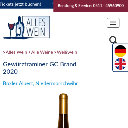
ts jetzt buchen!
"Das Sommerfest 2026" Vive la Bourgogne.
Beratung & Service: 0511 - 45960900
Toggle
navigat
Alles Wein
Alle Weine
Weißwein
Gewürztraminer GC Brand
2020
Boxler Albert, Niedermorschwihr