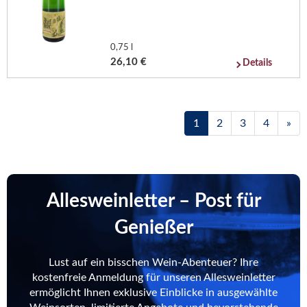
0,75 l
26,10 €
Details
1
2
3
4
»
Allesweinletter – Post für
Genießer
Lust auf ein bisschen Wein-Abenteuer? Ihre
kostenfreie Anmeldung für unseren Allesweinletter
ermöglicht Ihnen exklusive Einblicke in ausgewählte