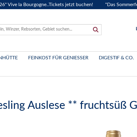
e la Bourgogne..Tickets jetzt buchen!
"Das Sommerfest 2026
NHÜTTE
FEINKOST FÜR GENIESSER
DIGESTIF & CO.
sling Auslese ** fruchtsüß 