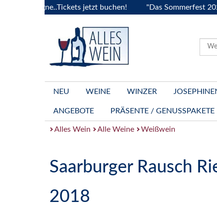
ourgogne..Tickets jetzt buchen!
"Das Sommerfest 2026" Viv
NEU
WEINE
WINZER
JOSEPHINE
ANGEBOTE
PRÄSENTE / GENUSSPAKETE
Alles Wein
Alle Weine
Weißwein
Saarburger Rausch Rie
2018