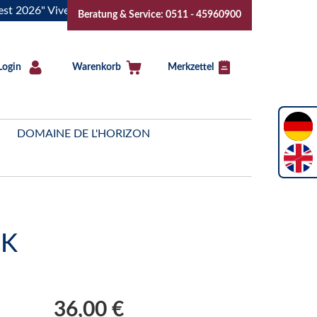
" Vive la Bourgogne..Tickets jetzt buchen!
"Das Sommerfes
Beratung & Service: 0511 - 45960900
Login
Warenkorb
Merkzettel
DOMAINE DE L'HORIZON
GK
36,00 €