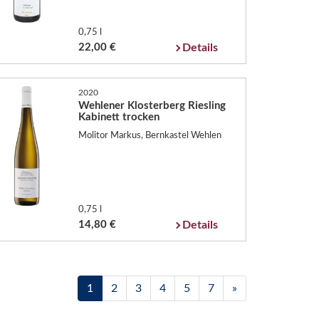
0,75 l
22,00 €
Details
2020
Wehlener Klosterberg Riesling
Kabinett trocken
Molitor Markus, Bernkastel Wehlen
0,75 l
14,80 €
Details
1
2
3
4
5
7
»