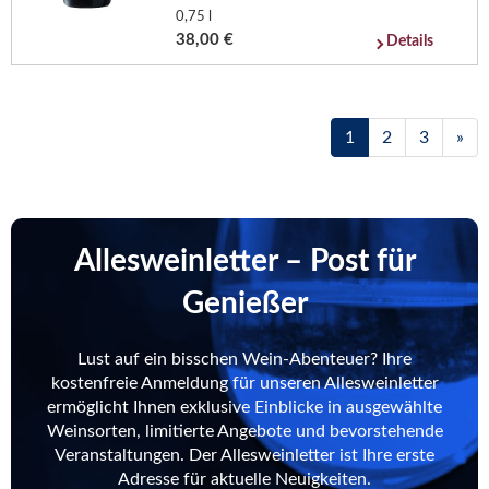
0,75 l
38,00 €
Details
1
2
3
»
Allesweinletter – Post für
Genießer
Lust auf ein bisschen Wein-Abenteuer? Ihre
kostenfreie Anmeldung für unseren Allesweinletter
ermöglicht Ihnen exklusive Einblicke in ausgewählte
Weinsorten, limitierte Angebote und bevorstehende
Veranstaltungen. Der Allesweinletter ist Ihre erste
Adresse für aktuelle Neuigkeiten.