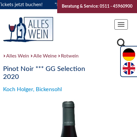
ts jetzt buchen!
"Das Sommerfest 2026" Vive la Bourgogne..
Beratung & Service: 0511 - 45960900
Toggle
navigat
Alles Wein
Alle Weine
Rotwein
Pinot Noir *** GG Selection
2020
Koch Holger, Bickensohl