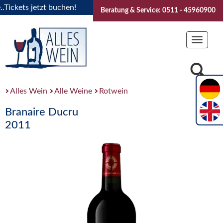
ckets jetzt buchen!
"Das Sommerfest 2026" Vive la Bourgog
Beratung & Service: 0511 - 45960900
Toggle
navigat
Alles Wein
Alle Weine
Rotwein
Branaire Ducru
2011