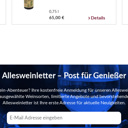
0,75 l
65,00 €
Details
Allesweinletter – Post für Genießer
ein-Abenteuer? Ihre kostenfreie Anmeldung für unseren Alleswei
n ausgewählte Weinsorten, limitierte Angebote und bevorstehend
Allesweinletter ist Ihre erste Adresse für aktuelle Neuigkeiten.