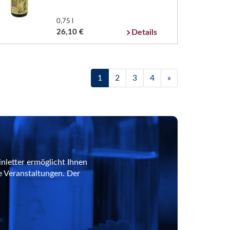
0,75 l
26,10 €
Details
1
2
3
4
»
nletter ermöglicht Ihnen
e Veranstaltungen. Der