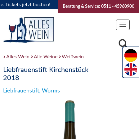
ickets jetzt buchen!
"Das Sommerfest 2026" Vive la Bourgo
Beratung & Service: 0511 - 45960900
Toggle
navigat
Alles Wein
Alle Weine
Weißwein
Liebfrauenstift Kirchenstück
2018
Liebfrauenstift, Worms