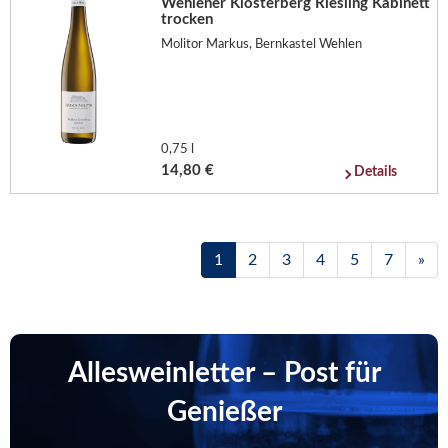
Wehlener Klosterberg Riesling Kabinett
trocken
Molitor Markus, Bernkastel Wehlen
0,75 l
14,80 €
Details
1
2
3
4
5
7
»
Allesweinletter – Post für
Genießer