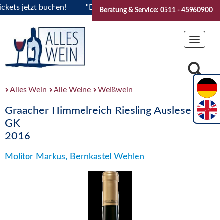
s jetzt buchen!
"Das Sommerfest 2026" Vive la Bourgogne..
Beratung & Service: 0511 - 45960900
Toggle
navigat
Alles Wein
Alle Weine
Weißwein
Graacher Himmelreich Riesling Auslese ***
GK
2016
Molitor Markus, Bernkastel Wehlen