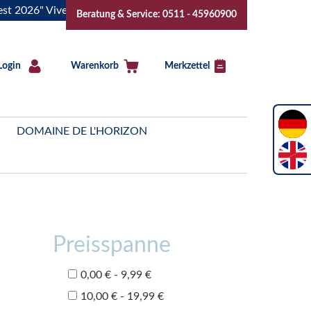
26" Vive la Bourgogne..Tickets jetzt buchen!
"Das Sommerfe
Beratung & Service: 0511 - 45960900
Login
Warenkorb
Merkzettel
DOMAINE DE L'HORIZON
Preisspanne
0,00 € - 9,99 €
10,00 € - 19,99 €