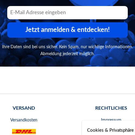
Jetzt anmelden & entdecken!
Ihre Daten sind bei uns sicher. Kein Spam, nur wichtige Informationen.
Abmeldung jederzeit möglich.
VERSAND
RECHTLICHES
Versandkosten
Impressum
Cookies & Privatsphäre
AGB