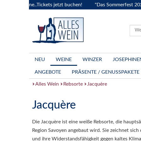
Bourgogne..Tickets jetzt buchen!
"Das Sommerfest 2026" Vi
NEU
WEINE
WINZER
JOSEPHINE
ANGEBOTE
PRÄSENTE / GENUSSPAKETE
Alles Wein
Rebsorte
Jacquère
Jacquère
Die Jacquère ist eine weiße Rebsorte, die hauptsä
Region Savoyen angebaut wird. Sie zeichnet sich 
und ihre Widerstandsfähigkeit gegen kaltes Klim