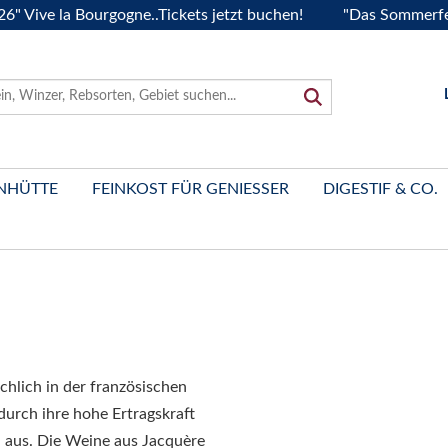
ve la Bourgogne..Tickets jetzt buchen!
"Das Sommerfest 20
NHÜTTE
FEINKOST FÜR GENIESSER
DIGESTIF & CO.
chlich in der französischen
durch ihre hohe Ertragskraft
a aus. Die Weine aus Jacquère