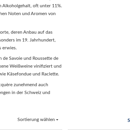
n Alkoholgehalt, oft unter 11%.
ischen Noten und Aromen von
sorte, deren Anbau auf das
esonders im 19. Jahrhundert,
s erwies.
n de Savoie und Roussette de
kene Weißweine vinifiziert und
 wie Käsefondue und Raclette.
 Jacquère zunehmend auch
engen in der Schweiz und
Sortierung wählen
5