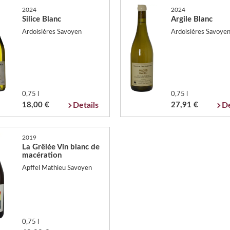
2024
2024
Silice Blanc
Argile Blanc
Ardoisières Savoyen
Ardoisières Savoye
0,75 l
0,75 l
18,00 €
Details
27,91 €
De
2019
La Grêlée Vin blanc de
macération
Apffel Mathieu Savoyen
0,75 l