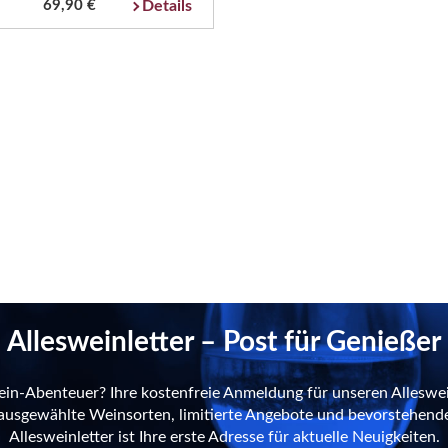
69,90 €
Details
Allesweinletter – Post für Genießer
ein-Abenteuer? Ihre kostenfreie Anmeldung für unseren Alleswei
n ausgewählte Weinsorten, limitierte Angebote und bevorstehend
Allesweinletter ist Ihre erste Adresse für aktuelle Neuigkeiten.