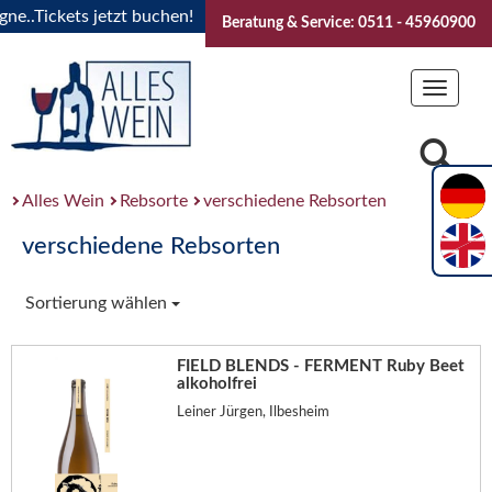
..Tickets jetzt buchen!
"Das Sommerfest 2026" Vive la Bour
Beratung & Service: 0511 - 45960900
Toggle
navigat
Alles Wein
Rebsorte
verschiedene Rebsorten
verschiedene Rebsorten
Sortierung wählen
FIELD BLENDS - FERMENT Ruby Beet
alkoholfrei
Leiner Jürgen, Ilbesheim