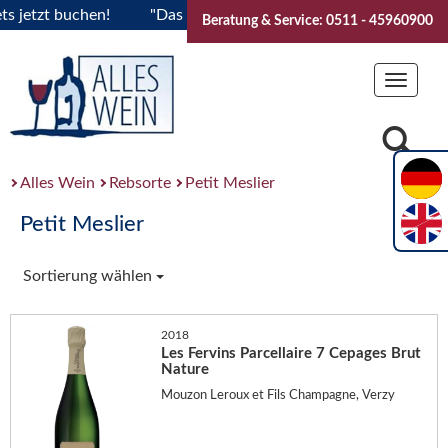
 jetzt buchen!
"Das Sommerfest 2026" Vive la Bourgogne..Ti
Beratung & Service: 0511 - 45960900
Toggle
navigat
Alles Wein
Rebsorte
Petit Meslier
Petit Meslier
Sortierung wählen
2018
Les Fervins Parcellaire 7 Cepages Brut
Nature
Mouzon Leroux et Fils Champagne, Verzy