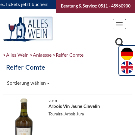
ickets jetzt buchen!
"Das Sommerfest 2026" Vive la Bourgo
Beratung & Service: 0511 - 45960900
Toggle
navigat
Alles Wein
Anlaesse
Reifer Comte
Reifer Comte
Sortierung wählen
2018
Arbois Vin Jaune Clavelin
Touraize, Arbois Jura