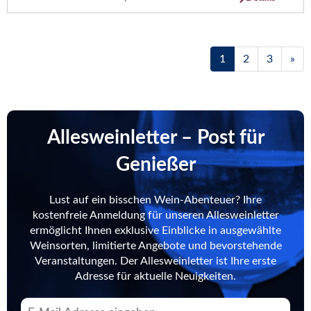
1
2
3
»
Allesweinletter – Post für
Genießer
Lust auf ein bisschen Wein-Abenteuer? Ihre
kostenfreie Anmeldung für unseren Allesweinletter
ermöglicht Ihnen exklusive Einblicke in ausgewählte
Weinsorten, limitierte Angebote und bevorstehende
Veranstaltungen. Der Allesweinletter ist Ihre erste
Adresse für aktuelle Neuigkeiten.