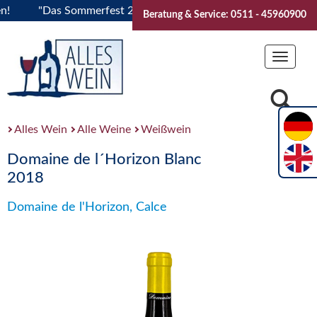
"Das Sommerfest 2026" Vive la Bourgogne..Tickets jetzt buc
Beratung & Service: 0511 - 45960900
Toggle
navigat
Alles Wein
Alle Weine
Weißwein
Domaine de l´Horizon Blanc
2018
Domaine de l'Horizon, Calce