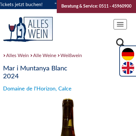
ts jetzt buchen!
"Das Sommerfest 2026" Vive la Bourgogne..
Beratung & Service: 0511 - 45960900
Toggle
navigat
Alles Wein
Alle Weine
Weißwein
Mar i Muntanya Blanc
2024
Domaine de l'Horizon, Calce