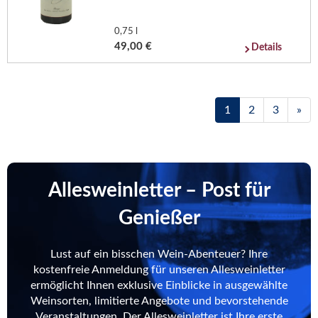
0,75 l
49,00 €
Details
1
2
3
»
Allesweinletter – Post für
Genießer
Lust auf ein bisschen Wein-Abenteuer? Ihre
kostenfreie Anmeldung für unseren Allesweinletter
ermöglicht Ihnen exklusive Einblicke in ausgewählte
Weinsorten, limitierte Angebote und bevorstehende
Veranstaltungen. Der Allesweinletter ist Ihre erste