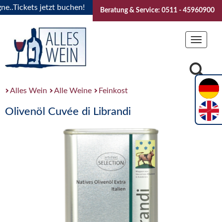
.Tickets jetzt buchen!
"Das Sommerfest 2026" Vive la Bour
Beratung & Service: 0511 - 45960900
Toggle
navigat
Alles Wein
Alle Weine
Feinkost
Olivenöl Cuvée di Librandi