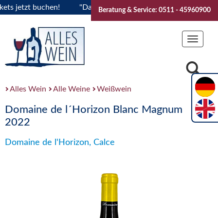
jetzt buchen!
"Das Sommerfest 2026" Vive la Bourgogne..Ti
Beratung & Service: 0511 - 45960900
Toggle
navigat
Alles Wein
Alle Weine
Weißwein
Domaine de l´Horizon Blanc Magnum
2022
Domaine de l'Horizon, Calce