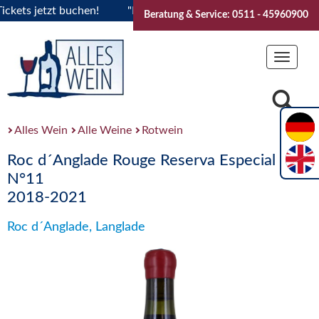
s jetzt buchen!
"Das Sommerfest 2026" Vive la Bourgogne..
Beratung & Service: 0511 - 45960900
Toggle
navigat
Alles Wein
Alle Weine
Rotwein
Roc d´Anglade Rouge Reserva Especial
N°11
2018-2021
Roc d´Anglade, Langlade