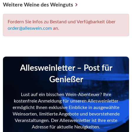
Weitere Weine des Weinguts
Fordern Sie Infos zu Bestand und Verfügbarkeit über
order@alleswein.com
an.
Allesweinletter – Post für
Genießer
Lust auf ein bisschen Wein-Abenteuer? Ihre
kostenfreie Anmeldung für unseren Allesweinletter
ermöglicht Ihnen exklusive Einblicke in ausgewählte
Weinsorten, limitierte Angebote und bevorstehende
Veranstaltungen. Der Allesweinletter ist Ihre erste
Adresse für aktuelle Neuigkeiten.