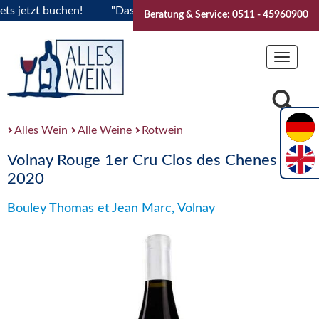
 jetzt buchen!
"Das Sommerfest 2026" Vive la Bourgogne..T
Beratung & Service: 0511 - 45960900
Toggle
navigat
Alles Wein
Alle Weine
Rotwein
Volnay Rouge 1er Cru Clos des Chenes
2020
Bouley Thomas et Jean Marc, Volnay