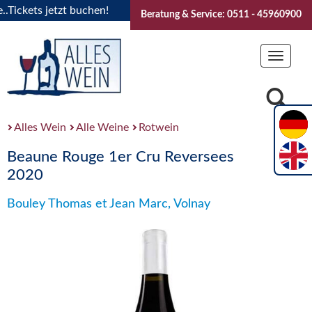
ckets jetzt buchen!
"Das Sommerfest 2026" Vive la Bourgog
Beratung & Service: 0511 - 45960900
Toggle
navigat
Alles Wein
Alle Weine
Rotwein
Beaune Rouge 1er Cru Reversees
2020
Bouley Thomas et Jean Marc, Volnay