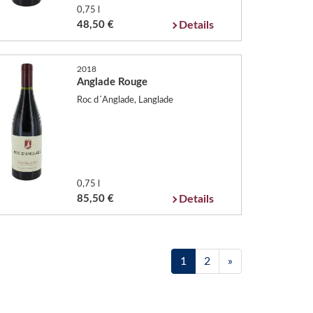
0,75 l
48,50 €
Details
2018
Anglade Rouge
Roc d´Anglade, Langlade
0,75 l
85,50 €
Details
1
2
»