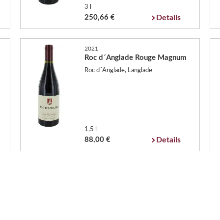
3 l
250,66 €
Details
2021
Roc d´Anglade Rouge Magnum
Roc d´Anglade, Langlade
1,5 l
88,00 €
Details