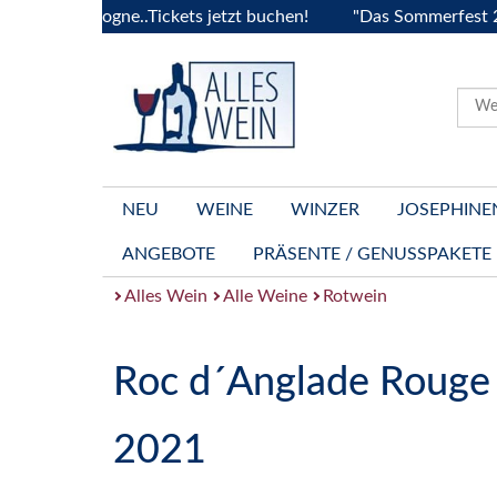
Bourgogne..Tickets jetzt buchen!
"Das Sommerfest 2026" Vi
NEU
WEINE
WINZER
JOSEPHINE
ANGEBOTE
PRÄSENTE / GENUSSPAKETE
Alles Wein
Alle Weine
Rotwein
Roc d´Anglade Rouge
2021