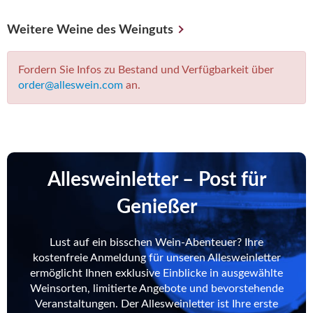
Weitere Weine des Weinguts
Fordern Sie Infos zu Bestand und Verfügbarkeit über
order@alleswein.com
an.
Allesweinletter – Post für
Genießer
Lust auf ein bisschen Wein-Abenteuer? Ihre
kostenfreie Anmeldung für unseren Allesweinletter
ermöglicht Ihnen exklusive Einblicke in ausgewählte
Weinsorten, limitierte Angebote und bevorstehende
Veranstaltungen. Der Allesweinletter ist Ihre erste