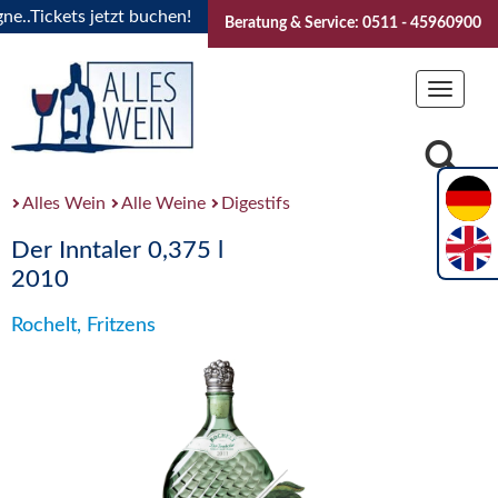
.Tickets jetzt buchen!
"Das Sommerfest 2026" Vive la Bour
Beratung & Service: 0511 - 45960900
Toggle
navigat
Alles Wein
Alle Weine
Digestifs
Der Inntaler 0,375 l
2010
Rochelt, Fritzens