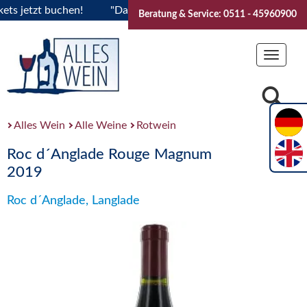
 jetzt buchen!
"Das Sommerfest 2026" Vive la Bourgogne..T
Beratung & Service: 0511 - 45960900
Toggle
navigat
Alles Wein
Alle Weine
Rotwein
Roc d´Anglade Rouge Magnum
2019
Roc d´Anglade, Langlade