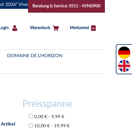
26" Vive la Bourgogne..Tickets jetzt buchen!
"Das Sommerf
Beratung & Service: 0511 - 45960900
Login
Warenkorb
Merkzettel
DOMAINE DE L'HORIZON
Preisspanne
0,00 € - 9,99 €
 Artikel
10,00 € - 19,99 €