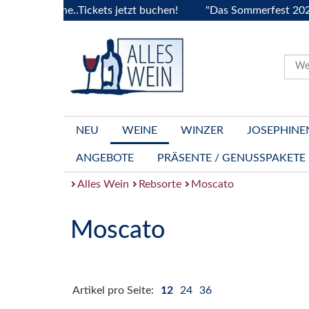
Bourgogne..Tickets jetzt buchen!
"Das Sommerfest 2026" Vi
NEU
WEINE
WINZER
JOSEPHINE
ANGEBOTE
PRÄSENTE / GENUSSPAKETE
Alles Wein
Rebsorte
Moscato
Moscato
Artikel pro Seite:
12
24
36