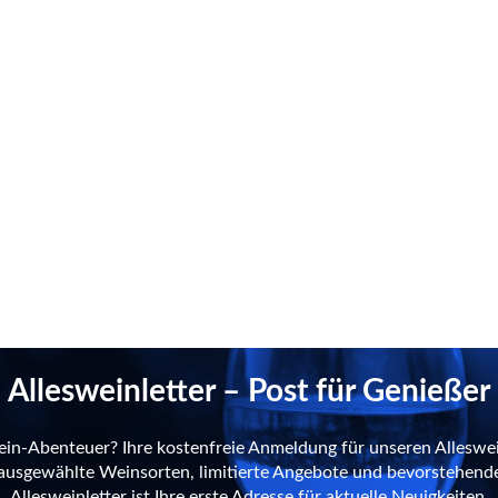
Allesweinletter – Post für Genießer
ein-Abenteuer? Ihre kostenfreie Anmeldung für unseren Alleswei
n ausgewählte Weinsorten, limitierte Angebote und bevorstehend
Allesweinletter ist Ihre erste Adresse für aktuelle Neuigkeiten.