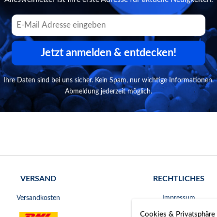
Jetzt anmelden & entdecken!
Ihre Daten sind bei uns sicher. Kein Spam, nur wichtige Informationen.
Abmeldung jederzeit möglich.
VERSAND
RECHTLICHES
Versandkosten
Impressum
Cookies & Privatsphäre
AGB