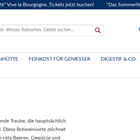
ve la Bourgogne..Tickets jetzt buchen!
"Das Sommerfest 20
NHÜTTE
FEINKOST FÜR GENIESSER
DIGESTIF & CO.
ende Traube, die hauptsächlich
d. Diese Rotweinsorte zeichnet
an rote Beeren, Gewürze und