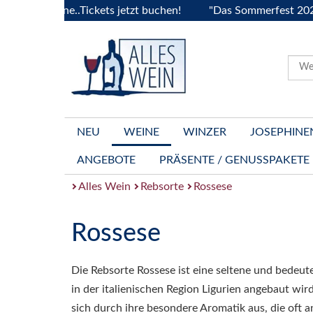
Bourgogne..Tickets jetzt buchen!
"Das Sommerfest 2026" Vi
NEU
WEINE
WINZER
JOSEPHINE
ANGEBOTE
PRÄSENTE / GENUSSPAKETE
Alles Wein
Rebsorte
Rossese
Rossese
Die Rebsorte Rossese ist eine seltene und bedeut
in der italienischen Region Ligurien angebaut wir
sich durch ihre besondere Aromatik aus, die oft 