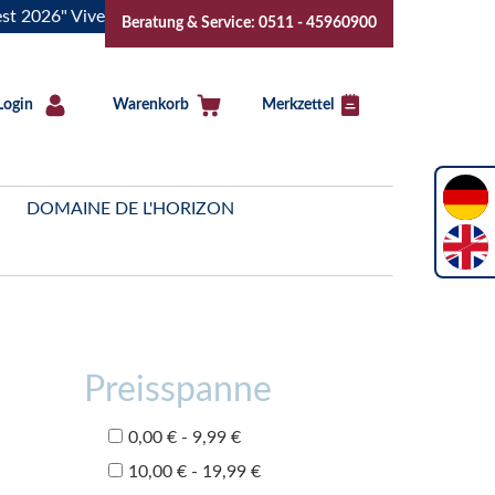
26" Vive la Bourgogne..Tickets jetzt buchen!
"Das Sommerf
Beratung & Service: 0511 - 45960900
Login
Warenkorb
Merkzettel
DOMAINE DE L'HORIZON
Preisspanne
0,00 € - 9,99 €
10,00 € - 19,99 €