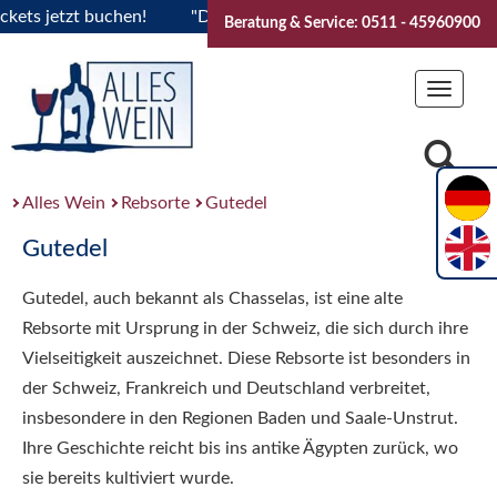
ts jetzt buchen!
"Das Sommerfest 2026" Vive la Bourgogne..
Beratung & Service: 0511 - 45960900
Toggle
navigat
Alles Wein
Rebsorte
Gutedel
Gutedel
Gutedel, auch bekannt als Chasselas, ist eine alte
Rebsorte mit Ursprung in der Schweiz, die sich durch ihre
Vielseitigkeit auszeichnet. Diese Rebsorte ist besonders in
der Schweiz, Frankreich und Deutschland verbreitet,
insbesondere in den Regionen Baden und Saale-Unstrut.
Ihre Geschichte reicht bis ins antike Ägypten zurück, wo
sie bereits kultiviert wurde.