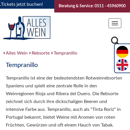
kets jetzt buchen!
"Das Sommerfest 2026" Vive la Bourgogne
Beratung & Service: 0511 - 45960900
Toggle
navigat
Alles Wein
Rebsorte
Tempranillo
Tempranillo
Tempranillo ist eine der bedeutendsten Rotweinrebsorten
Spaniens und spielt eine zentrale Rolle in den
Weinregionen Rioja und Ribera del Duero. Die Rebsorte
zeichnet sich durch ihre dickschaligen Beeren und
intensive Farbe aus. Tempranillo, auch als "Tinta Roriz" in
Portugal bekannt, bietet Weine mit Aromen von roten
Früchten, Gewürzen und oft einem Hauch von Tabak.