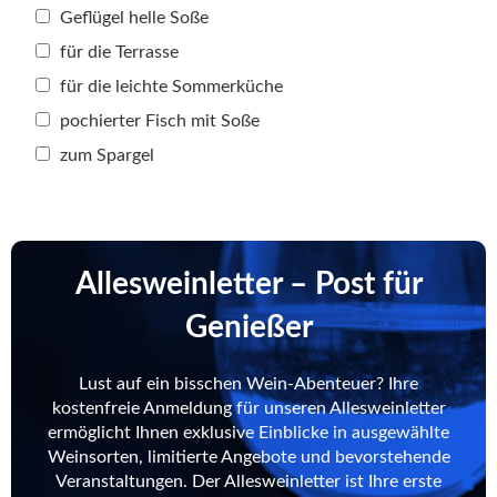
Geflügel helle Soße
für die Terrasse
für die leichte Sommerküche
pochierter Fisch mit Soße
zum Spargel
Allesweinletter – Post für
Genießer
Lust auf ein bisschen Wein-Abenteuer? Ihre
kostenfreie Anmeldung für unseren Allesweinletter
ermöglicht Ihnen exklusive Einblicke in ausgewählte
Weinsorten, limitierte Angebote und bevorstehende
Veranstaltungen. Der Allesweinletter ist Ihre erste