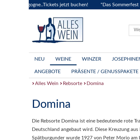
 la Bourgogne..Tickets jetzt buchen!
"Das Sommerfest 2026
NEU
WEINE
WINZER
JOSEPHINE
ANGEBOTE
PRÄSENTE / GENUSSPAKETE
Alles Wein
Rebsorte
Domina
Domina
Die Rebsorte Domina ist eine bedeutende rote Tr
Deutschland angebaut wird. Diese Kreuzung aus 
Spätburgunder wurde 1927 von Peter Morio am In