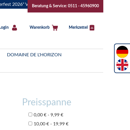
 2026" Vive la Bourgogne..Tickets jetzt buchen!
"Das Somm
Beratung & Service: 0511 - 45960900
Login
Warenkorb
Merkzettel
DOMAINE DE L'HORIZON
Preisspanne
0,00 € - 9,99 €
10,00 € - 19,99 €