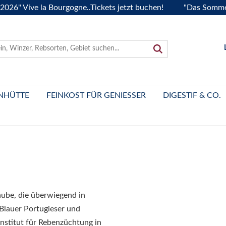
" Vive la Bourgogne..Tickets jetzt buchen!
"Das Sommerfest
NHÜTTE
FEINKOST FÜR GENIESSER
DIGESTIF & CO.
aube, die überwiegend in
Blauer Portugieser und
stitut für Rebenzüchtung in