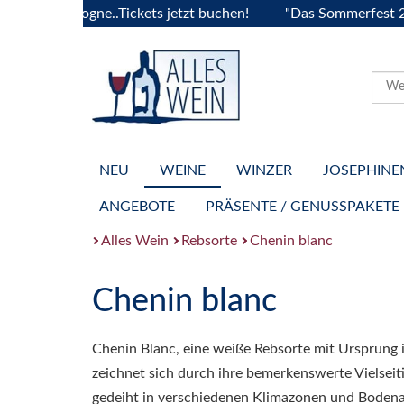
a Bourgogne..Tickets jetzt buchen!
"Das Sommerfest 2026" V
NEU
WEINE
WINZER
JOSEPHINE
ANGEBOTE
PRÄSENTE / GENUSSPAKETE
Alles Wein
Rebsorte
Chenin blanc
Chenin blanc
Chenin Blanc, eine weiße Rebsorte mit Ursprung in
zeichnet sich durch ihre bemerkenswerte Vielseiti
gedeiht in verschiedenen Klimazonen und Bodenar