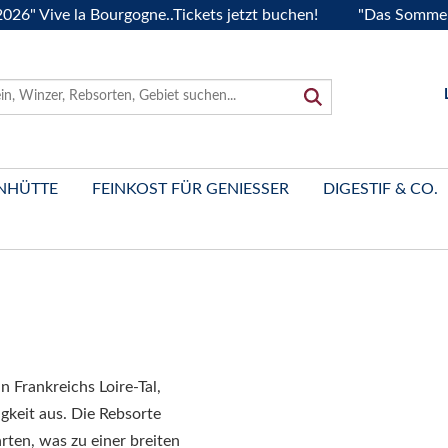
ive la Bourgogne..Tickets jetzt buchen!
"Das Sommerfest 2
NHÜTTE
FEINKOST FÜR GENIESSER
DIGESTIF & CO.
 Frankreichs Loire-Tal,
gkeit aus. Die Rebsorte
ten, was zu einer breiten