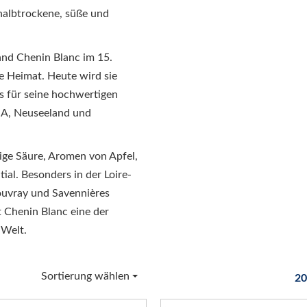
 halbtrockene, süße und
and Chenin Blanc im 15.
e Heimat. Heute wird sie
s für seine hochwertigen
SA, Neuseeland und
ige Säure, Aromen von Apfel,
ial. Besonders in der Loire-
uvray und Savennières
t Chenin Blanc eine der
 Welt.
Sortierung wählen
20