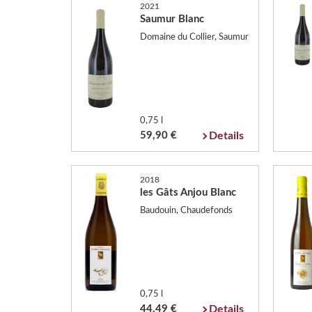
2021
Saumur Blanc
Domaine du Collier, Saumur
0,75 l
59,90 €
Details
2018
les Gâts Anjou Blanc
Baudouin, Chaudefonds
0,75 l
44,49 €
Details