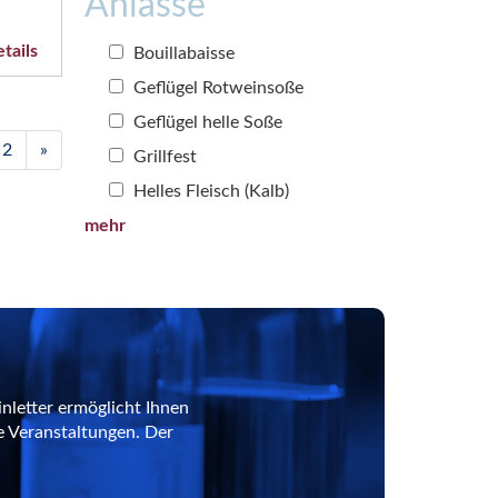
Anlässe
tails
Bouillabaisse
Geflügel Rotweinsoße
Geflügel helle Soße
2
»
Grillfest
Helles Fleisch (Kalb)
mehr
nletter ermöglicht Ihnen
e Veranstaltungen. Der