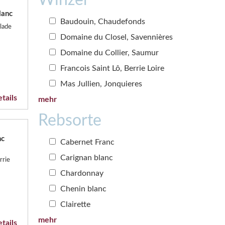
lanc
Baudouin, Chaudefonds
lade
Domaine du Closel, Savennières
Domaine du Collier, Saumur
Francois Saint Lô, Berrie Loire
Mas Jullien, Jonquieres
tails
mehr
Rebsorte
nc
Cabernet Franc
Carignan blanc
rrie
Chardonnay
Chenin blanc
Clairette
mehr
tails