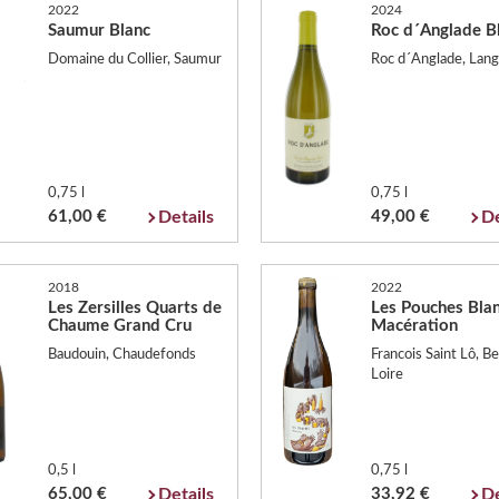
2022
2024
Saumur Blanc
Roc d´Anglade B
Domaine du Collier, Saumur
Roc d´Anglade, Lang
0,75 l
0,75 l
61,00 €
Details
49,00 €
De
2018
2022
Les Zersilles Quarts de
Les Pouches Bla
Chaume Grand Cru
Macération
Baudouin, Chaudefonds
Francois Saint Lô, Be
Loire
0,5 l
0,75 l
65,00 €
Details
33,92 €
De