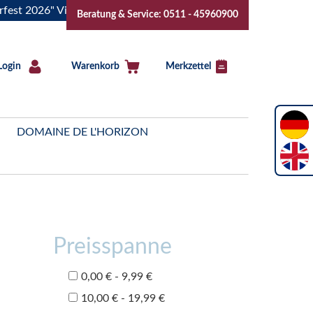
026" Vive la Bourgogne..Tickets jetzt buchen!
"Das Sommer
Beratung & Service: 0511 - 45960900
Login
Warenkorb
Merkzettel
DOMAINE DE L'HORIZON
Preisspanne
0,00 € - 9,99 €
10,00 € - 19,99 €