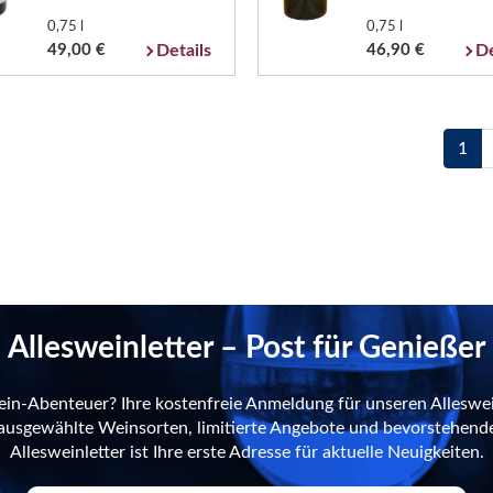
0,75 l
0,75 l
49,00 €
Details
46,90 €
De
1
Allesweinletter – Post für Genießer
ein-Abenteuer? Ihre kostenfreie Anmeldung für unseren Alleswei
n ausgewählte Weinsorten, limitierte Angebote und bevorstehend
Allesweinletter ist Ihre erste Adresse für aktuelle Neuigkeiten.