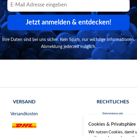
Jetzt anmelden & entdecken!
Ihre Daten sind bei uns sicher. Kein Spam, nur wichtige Informationen.
Abmeldung jederzeit möglich.
VERSAND
RECHTLICHES
Versandkosten
Impressum
Cookies & Privatsphäre
AGB
Wir nutzen Cookies, damit u