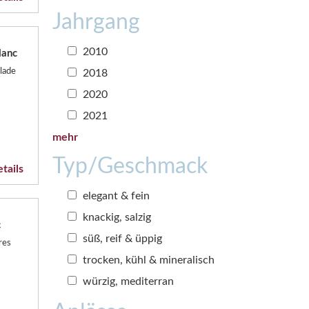
Jahrgang
2010
lanc
lade
2018
2020
2021
mehr
Typ/Geschmack
tails
elegant & fein
knackig, salzig
c
süß, reif & üppig
res
trocken, kühl & mineralisch
würzig, mediterran