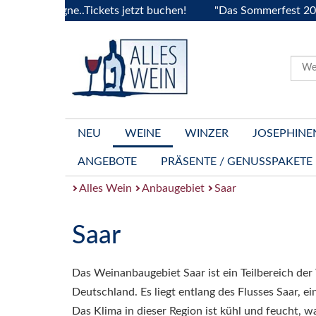
 Bourgogne..Tickets jetzt buchen!
"Das Sommerfest 2026" V
NEU
WEINE
WINZER
JOSEPHINE
ANGEBOTE
PRÄSENTE / GENUSSPAKETE
Alles Wein
Anbaugebiet
Saar
Saar
Das Weinanbaugebiet Saar ist ein Teilbereich der
Deutschland. Es liegt entlang des Flusses Saar, 
Das Klima in dieser Region ist kühl und feucht, w