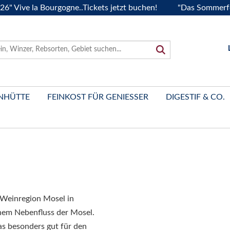
ive la Bourgogne..Tickets jetzt buchen!
"Das Sommerfest 20
NHÜTTE
FEINKOST FÜR GENIESSER
DIGESTIF & CO.
 Weinregion Mosel in
einem Nebenfluss der Mosel.
as besonders gut für den