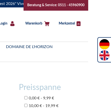
26" Vive la Bourgogne..Tickets jetzt buchen!
"Das Sommerf
Beratung & Service: 0511 - 45960900
Login
Warenkorb
Merkzettel
DOMAINE DE L'HORIZON
Preisspanne
0,00 € - 9,99 €
10,00 € - 19,99 €