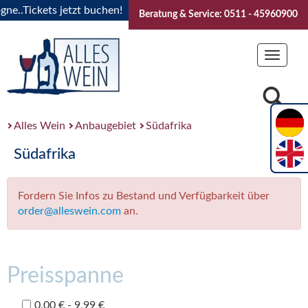
..Tickets jetzt buchen!
"Das Sommerfest 2026" Vive la Bou
Beratung & Service: 0511 - 45960900
Toggle
navigat
Alles Wein
Anbaugebiet
Südafrika
Südafrika
Fordern Sie Infos zu Bestand und Verfügbarkeit über
order@alleswein.com
an.
Preisspanne
0,00 € - 9,99 €