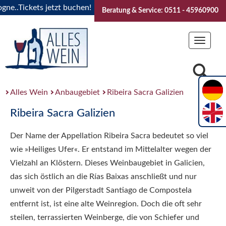
e..Tickets jetzt buchen!
"Das Sommerfest 2026" Vive la Bou
Beratung & Service: 0511 - 45960900
Toggle
navigat
Alles Wein
Anbaugebiet
Ribeira Sacra Galizien
Ribeira Sacra Galizien
Der Name der Appellation Ribeira Sacra bedeutet so viel
wie »Heiliges Ufer«. Er entstand im Mittelalter wegen der
Vielzahl an Klöstern. Dieses Weinbaugebiet in Galicien,
das sich östlich an die Rías Baixas anschließt und nur
unweit von der Pilgerstadt Santiago de Compostela
entfernt ist, ist eine alte Weinregion. Doch die oft sehr
steilen, terrassierten Weinberge, die von Schiefer und